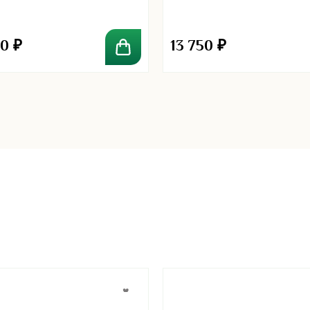
80
₽
13 750
₽