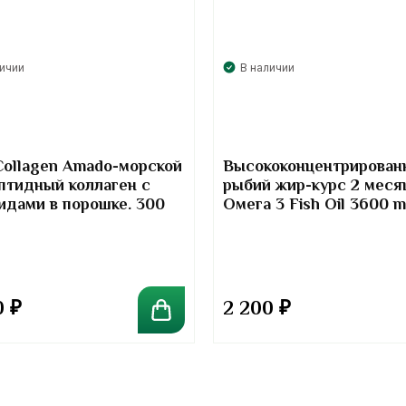
личии
В наличии
Collagen Amado-морской
Высококонцентрирован
птидный коллаген с
рыбий жир-курс 2 меся
идами в порошке. 300
Омега 3 Fish Oil 3600 
Kirkland Signature
0
₽
2 200
₽