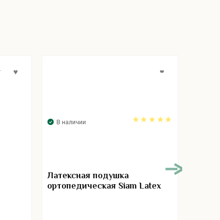
В наличии
В нал
5.00
Латексная подушка
Подуш
ортопедическая Siam Latex
Patex