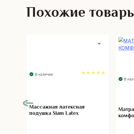
Похожие товар
В наличии
В на
5.00
Массажная латексная
ушка.
Матра
подушка Siam Latex
комфо