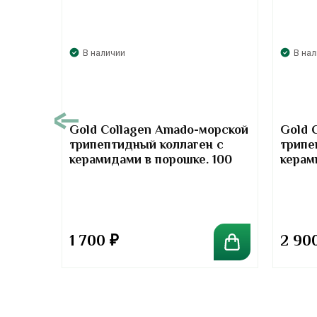
В наличии
В на
00
Gold Collagen Amado-морской
Gold 
трипептидный коллаген с
трипе
т-
керамидами в порошке. 100
керам
отив
грамм
грамм
та
1 700
₽
2 90