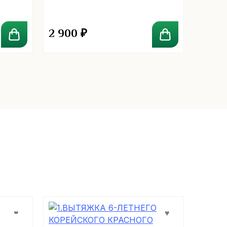
2 900
₽
1 80