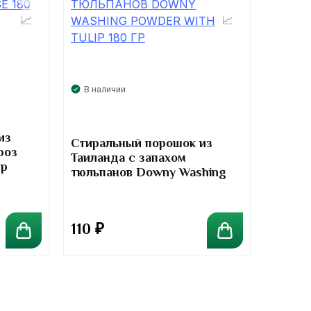
В наличии
из
Стиральный порошок из
роз
Таиланда с запахом
гр
тюльпанов Downy Washing
Powder With Tulip 180 гр
110
₽