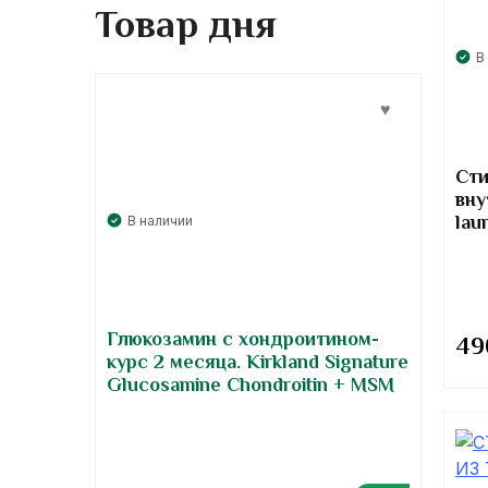
Товар дня
В
Сти
вну
lau
В наличии
Глюкозамин с хондроитином-
4
курс 2 месяца. Kirkland Signature
Glucosamine Chondroitin + MSM