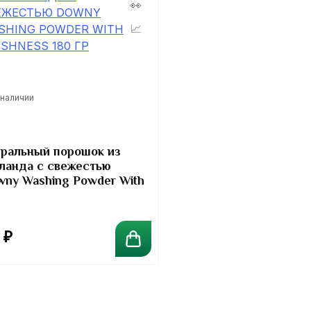
 наличии
ральный порошок из
ланда с свежестью
ny Washing Powder With
shness 180 гр
0
₽