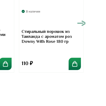
В наличии
В нали
з
Стиральный порошок из
Стирал
ыми
Таиланда с ароматом роз
Таилан
Downy With Rose 180 гр
тюльпа
Powder 
110
₽
110
₽