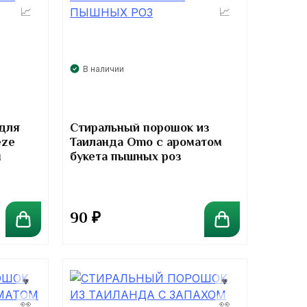
В наличии
для
Стиральный порошок из
eze
Таиланда Omo с ароматом
м
букета пышных роз
90
₽