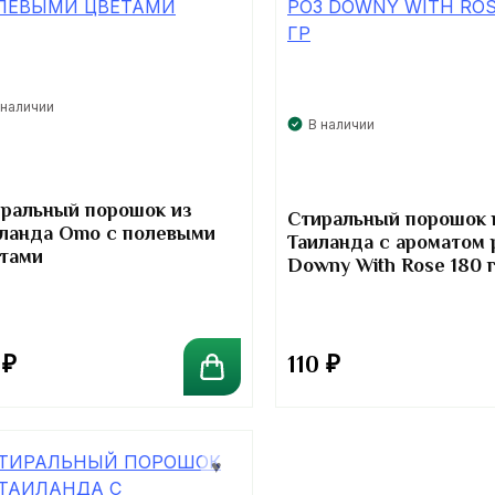
 наличии
В наличии
ральный порошок из
Стиральный порошок 
ланда Omo с полевыми
Таиланда с ароматом 
тами
Downy With Rose 180 
0
₽
110
₽