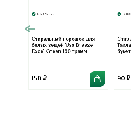
В наличии
В на
Стиральный порошок для
Стир
белых вещей Usa Breeze
Таил
Excel Green 160 грамм
буке
из
ю
r With
150
₽
90
₽