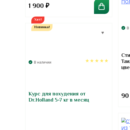
1 900
₽
Хит!
Новинка!
В
Сти
Таи
В наличии
цве
5.00
Курс для похудения от
9
Dr.Holland 5-7 кг в месяц