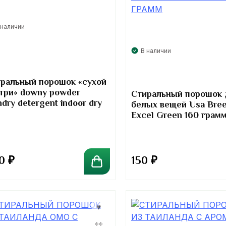
 наличии
В наличии
ральный порошок «сухой
три» downy powder
Стиральный порошок 
ndry detergent indoor dry
белых вещей Usa Bre
Excel Green 160 грам
90
₽
150
₽