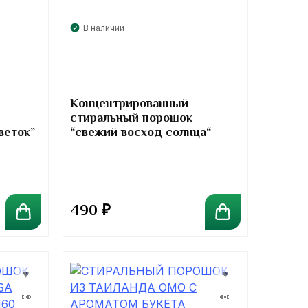
В наличии
Концентрированный
стиральный порошок
веток”
“свежий восход солнца“
owder
downy concentrated powder
m
detergent sunrise fresh
490
₽