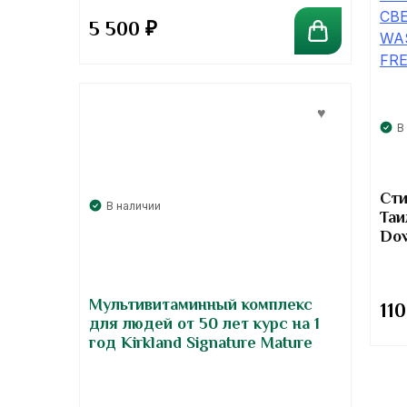
5 500
₽
В
Сти
В наличии
Таи
Dow
Fre
Мультивитаминный комплекс
11
для людей от 50 лет курс на 1
год Kirkland Signature Mature
Multi Adult 50+