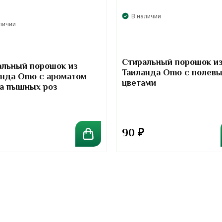
В наличии
личии
Стиральный порошок и
альный порошок из
Таиланда Omo с полев
анда Omo с ароматом
цветами
та пышных роз
90
₽