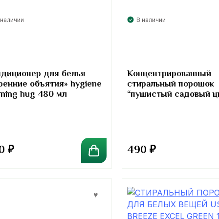
 наличии
В наличии
диционер для белья
Концентрированный
ренние объятия» hygiene
стиральный порошок
ning hug 480 мл
“пушистый садовый ц
downy concentrated p
detergent garden bloo
90
₽
490
₽