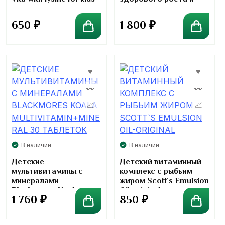
крепкого иммунитета
Киркланд Kirkland
650
₽
1 800
₽
Signature Kids Multi
Vitamin (60
мармеладок)
В наличии
В наличии
Детские
Детский витаминный
мультивитамины с
комплекс с рыбьим
минералами
жиром Scott`s Emulsion
Blackmores Koala
Oil-original
1 760
₽
850
₽
Multivitamin+mineral 30
таблеток