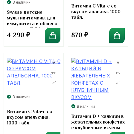
В наличии
Витамин C Vita-c со
вкусом ананаса. 1000
Swisse детские
табл.
мультивитамины для
иммунитета и общего
развития Children’s
870
₽
4 290
₽
Multivitamin 120
таблеток
В наличии
В наличии
Витамин C Vita-с со
Витамин D + кальций в
вкусом апельсина.
жевательных конфетах
1000 табл.
с клубничным вкусом