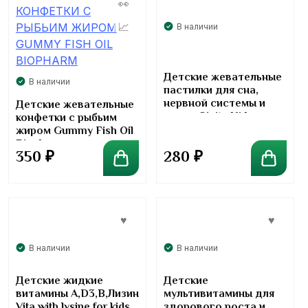
В наличии
Детские жевательные
В наличии
пастилки для сна,
нервной системы и
Детские жевательные
мозга G’nite Kids
конфетки с рыбьим
Gummy DHA Omega 3-
жиром Gummy Fish Oil
6
Biopharm
350
₽
280
₽
В наличии
В наличии
Детские жидкие
Детские
витамины A,D3,B,Лизин
мультивитамины для
Vita with lysine for kids
здорового роста и