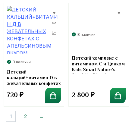
В наличии
Детский комплекс с
В наличии
витамином C и Цинком
Kids Smart Nature`s
Детский
Way Vita Gimmies
кальций+витамин D в
Vitamin C+Zinc
жевательных конфетах
с апельсиновым
2 800
₽
720
₽
вкусом
1
2
→