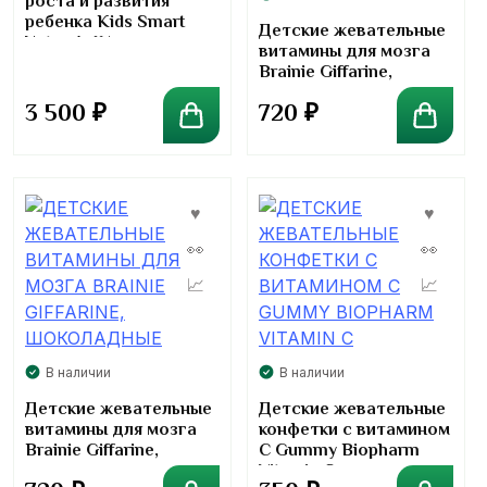
роста и развития
ребенка Kids Smart
Детские жевательные
Nature`s Way
витамины для мозга
Brainie Giffarine,
кукурузно-морковные
3 500
₽
720
₽
В наличии
В наличии
Детские жевательные
Детские жевательные
витамины для мозга
конфетки с витамином
Brainie Giffarine,
C Gummy Biopharm
шоколадные
Vitamin C