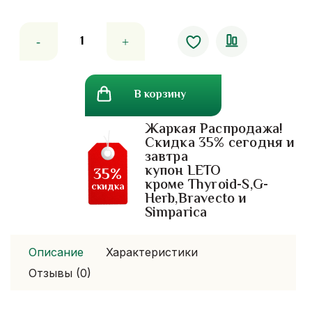
Количество
товара
Одеяло
из
В корзину
натурального
латекса
Жаркая Распродажа!
210х230
Скидка 35% сегодня и
завтра
купон LETO
35%
кроме Thyroid-S,G-
скидка
Herb,Bravecto и
Simparica
Описание
Характеристики
Отзывы (0)