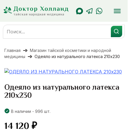
Перейти
к
содержанию
Search
for:
Главная
Магазин тайской косметики и народной
медицины
Одеяло из натурального латекса 210х230
Одеяло из натурального латекса
210х230
В наличии - 996 шт.
14 120
₽