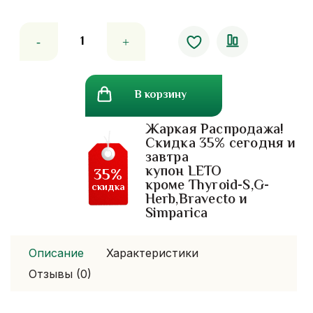
Количество
товара
Детская
латексная
В корзину
подушка.
0-
Жаркая Распродажа!
2
Скидка 35% сегодня и
годиков
завтра
купон LETO
35%
кроме Thyroid-S,G-
скидка
Herb,Bravecto и
Simparica
Описание
Характеристики
Отзывы (0)