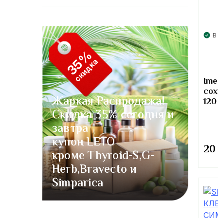
В
35%
скидка
Ime
сох
Жаркая Распродажа!
120
Скидка 35% сегодня и
завтра
купон LETO
20
кроме Thyroid-S,G-
Herb,Bravecto и
Simparica