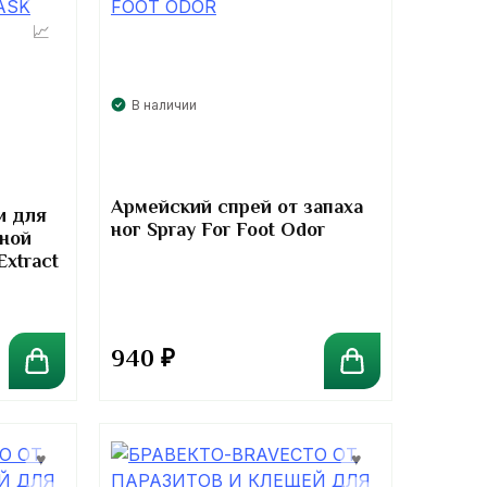
В наличии
Армейский спрей от запаха
и для
ног Spray For Foot Odor
рной
Extract
940
₽