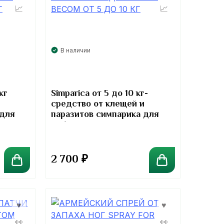
В наличии
кг
Simparica от 5 до 10 кг-
средство от клещей и
 для
паразитов симпарика для
собак
2 700
₽