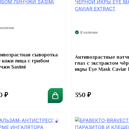
 наличии
В наличии
ивозрастная сыворотка
Антивозрастные патч
 кожи лица с грибом
глаз с экстрактом чё
чжи Sasimi
икры Eye Mask Caviar 
0
₽
350
₽