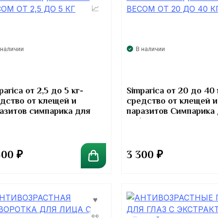
 наличии
В наличии
parica от 2,5 до 5 кг-
Simparica от 20 до 40 
дство от клещей и
средство от клещей и
азитов симпарика для
паразитов Симпарика
ак
собак
400
₽
3 300
₽