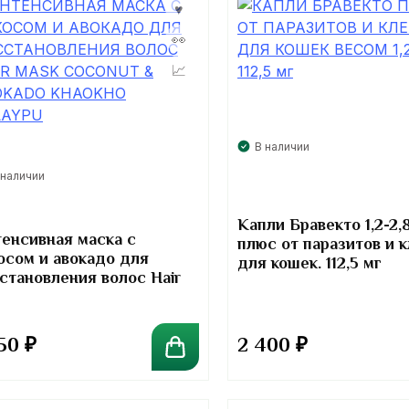
В наличии
 наличии
Капли Бравекто 1,2-2,8
енсивная маска с
плюс от паразитов и 
осом и авокадо для
для кошек. 112,5 мг
становления волос Hair
k Coconut & Avokado
okho Talaypu
350
₽
2 400
₽