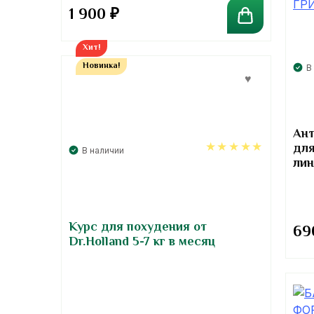
1 900
₽
Хит!
Новинка!
В
Ант
для
В наличии
лин
5.00
Курс для похудения от
69
Dr.Holland 5-7 кг в месяц