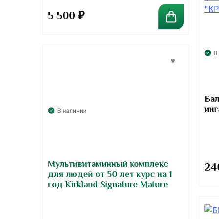
5 500
₽
В
Бал
инг
В наличии
Мультивитаминный комплекс
24
для людей от 50 лет курс на 1
год Kirkland Signature Mature
Multi Adult 50+