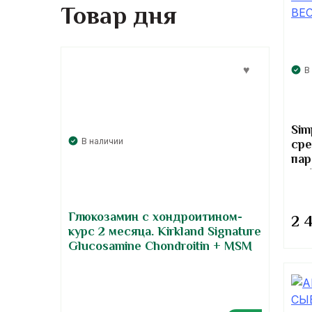
Товар дня
В
Sim
сре
В наличии
пар
соб
Глюкозамин с хондроитином-
2 
курс 2 месяца. Kirkland Signature
Glucosamine Chondroitin + MSM