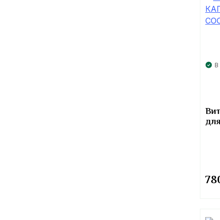
В
Вит
для
78