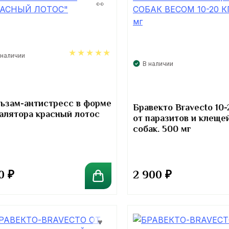
 наличии
В наличии
5.00
ьзам-антистресс в форме
Бравекто Bravecto 10-
алятора красный лотос
от паразитов и клеще
собак. 500 мг
0
₽
2 900
₽