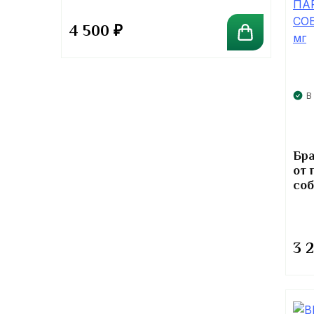
4 500
₽
В
Бра
от 
соб
3 