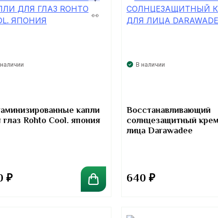
 наличии
В наличии
аминизированные капли
Восстанавливающий
 глаз Rohto Cool. япония
солнцезащитный крем
лица Darawadee
0
₽
640
₽