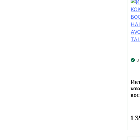
В
Инт
кок
вос
Mas
Kha
1 