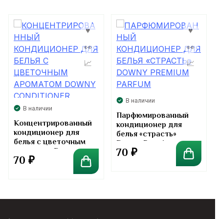
В наличии
В наличии
Парфюмированный
Концентрированный
кондиционер для
кондиционер для
белья «страсть»
белья с цветочным
Downy Premium
70
₽
ароматом Downy
Parfum
70
₽
Conditioner