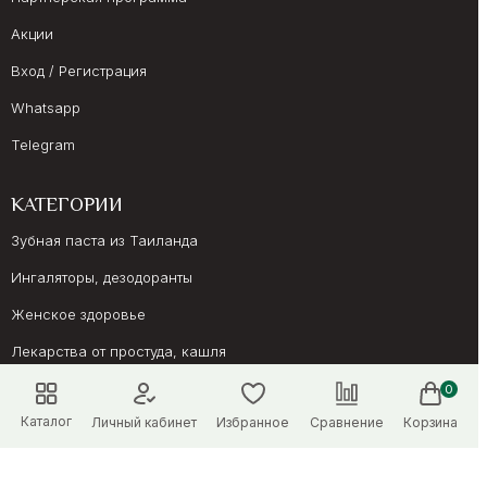
Акции
Вход / Регистрация
Whatsapp
Telegram
КАТЕГОРИИ
Зубная паста из Таиланда
Ингаляторы, дезодоранты
Женское здоровье
Лекарства от простуда, кашля
Препараты для иммунитета
0
Каталог
Личный кабинет
Избранное
Сравнение
Корзина
Онкология, суставы