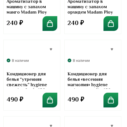
5.00
Ароматизатор в
Ароматизатор в
машину с запахом
машину с запахом
манго Madam Ploy
орхидеи Madam Ploy
240
₽
240
₽
В наличии
В наличии
Кондиционер для
Кондиционер для
белья “утренняя
белья «весенняя
свежесть” hygiene
магнолия» hygiene
morning fresh 480 мл
spring magnolia 480 мл
490
₽
490
₽