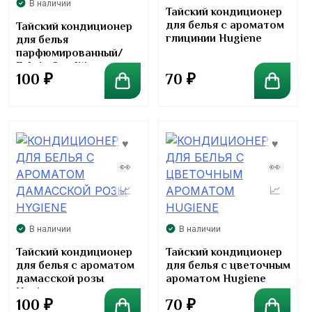
В наличии
Тайский кондиционер
для белья с ароматом
Тайский кондиционер
глицинии Hugiene
для белья
парфюмированный/
Fabric Conditioner
70
₽
100
₽
Perfumeted Hygiene
В наличии
В наличии
Тайский кондиционер
Тайский кондиционер
для белья с ароматом
для белья с цветочным
дамасской розы
ароматом Hugiene
Hygiene
100
₽
70
₽