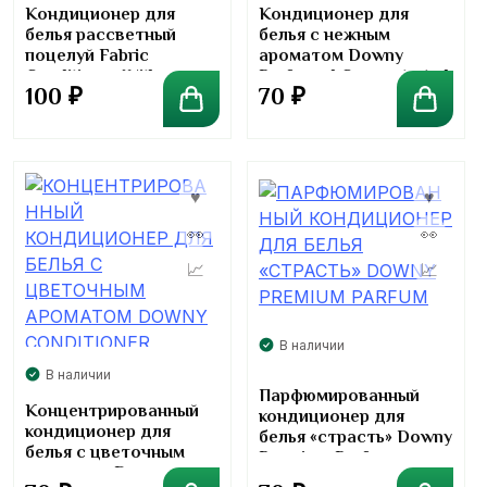
Кондиционер для
Кондиционер для
белья рассветный
белья с нежным
поцелуй Fabric
ароматом Downy
Conditioner With
Perfumed Concentrated
100
₽
70
₽
Sunrise Kiss Hygiene
Laundry Conditioner
В наличии
В наличии
Парфюмированный
Концентрированный
кондиционер для
кондиционер для
белья «страсть» Downy
белья с цветочным
Premium Parfum
ароматом Downy