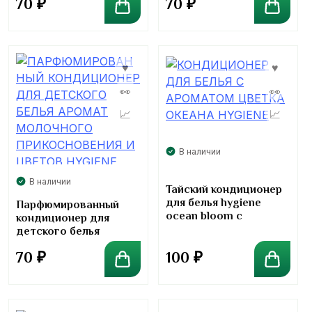
70
₽
70
₽
Conditioner
В наличии
В наличии
Тайский кондиционер
для белья hygiene
Парфюмированный
ocean bloom с
кондиционер для
ароматом цветка
детского белья
океана 110 мл
аромат молочного
100
₽
70
₽
прикосновения и
цветов Hygiene