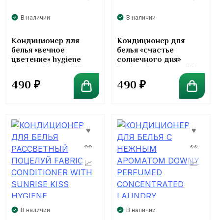
В наличии
В наличии
Кондиционер для
Кондиционер для
белья «вечное
белья «счастье
цветение» hygiene
солнечного дня»
timeless bloom 480 мл
hygiene happy sunshine
480 мл
490
₽
490
₽
В наличии
В наличии