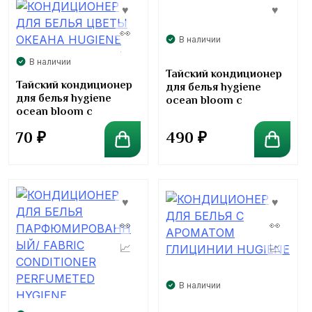
В наличии
В наличии
Тайский кондиционер
Тайский кондиционер
для белья hygiene
для белья hygiene
ocean bloom с
ocean bloom с
ароматом цветка
ароматом цветка
океана 480 мл
70
₽
490
₽
океана 20 мл
В наличии