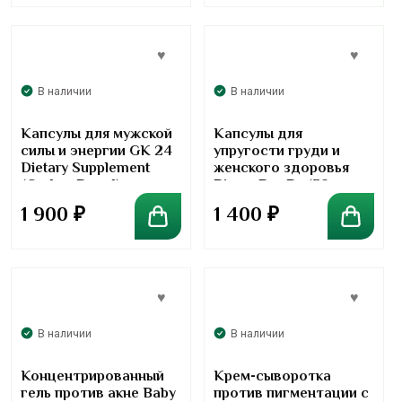
В наличии
В наличии
Капсулы для мужской
Капсулы для
силы и энергии GK 24
упругости груди и
Dietary Supplement
женского здоровья
(Grakcu Brand)
BiggerBooBs (30
капсул)
1 900
₽
1 400
₽
В наличии
В наличии
Концентрированный
Крем-сыворотка
гель против акне Baby
против пигментации с