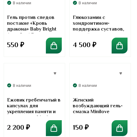
В наличии
В наличии
Гель против следов
Глюкозамин с
постакне «Кровь
хондроитином-
дракона» Baby Bright
поддержка суставов,
Acne Spot Dragon
хрящей и связок на
Blood Gel
каждый день- Kirkland
550
₽
4 500
₽
Signature
Glucosamine.Курс 6
месяцев
В наличии
В наличии
Ежовик гребенчатый в
Женский
капсулах для
возбуждающий гель-
укрепления памяти и
смазка Minilove
иммунитета Lion`s
Mane 540 мг+Ginkgo
2 200
₽
150
₽
Biloba 120 мг 60 капсул