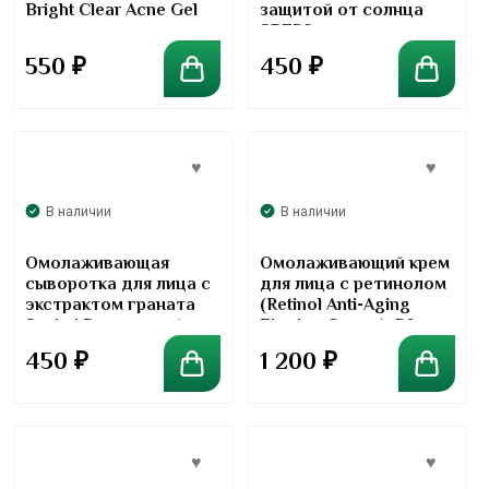
Bright Clear Acne Gel
защитой от солнца
SPF50+
550
₽
450
₽
В наличии
В наличии
Омолаживающая
Омолаживающий крем
сыворотка для лица с
для лица с ретинолом
экстрактом граната
(Retinol Anti-Aging
Sasimi Pomegranate
Firming Cream), 50 г
Face Serum
450
₽
1 200
₽