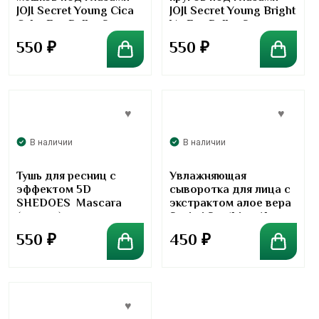
JOJI Secret Young Cica
JOJI Secret Young Bright
Calm Eye Roller Serum
Up Eye Roller Serum
550
₽
550
₽
В наличии
В наличии
Тушь для ресниц с
Увлажняющая
эффектом 5D
сыворотка для лица с
SHEDOES Mascara
экстрактом алое вера
(черная)
Sasimi Soothing Aloe
Vera Face Serum
550
₽
450
₽