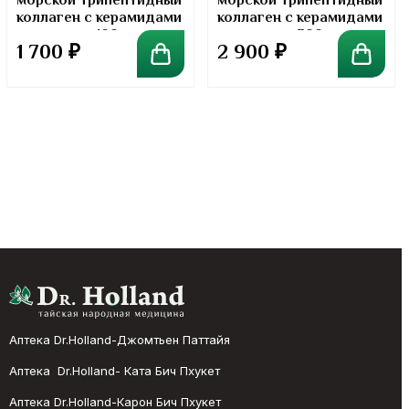
морской трипептидный
морской трипептидный
коллаген с керамидами
коллаген с керамидами
в порошке. 100 грамм
в порошке. 300 грамм
1 700
₽
2 900
₽
Аптека Dr.Holland-Джомтьен Паттайя
Аптека Dr.Holland- Ката Бич Пхукет
Аптека Dr.Holland-Карон Бич Пхукет