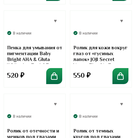
В наличии
В наличии
Пенка для умывания от
Ролик для кожи вокруг
пигментации Baby
глаз от «гусиных
Bright AHA & Gluta
лапок» JOJI Secret
Whitening Facial Foam
Young Firm Up Eye
Roller Serum
520
₽
550
₽
В наличии
В наличии
Ролик от отечности и
Ролик от темных
мешков под глазами
кругов под глазами