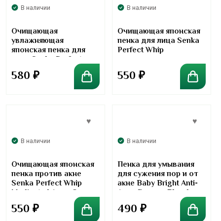
В наличии
В наличии
Очищающая
Очищающая японская
увлажняющая
пенка для лица Senka
японская пенка для
Perfect Whip
лица Senka Perfect
Whip Collagen in
580
₽
550
₽
В наличии
В наличии
Очищающая японская
Пенка для умывания
пенка против акне
для сужения пор и от
Senka Perfect Whip
акне Baby Bright Anti-
Medicated Acne Care
Acne Dragon Blood
Cleansing Foam, 120 гр
550
₽
490
₽