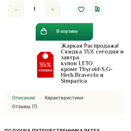
Количество
товара
Подушка
путешественника
В корзину
Patex
Жаркая Распродажа!
Скидка 35% сегодня и
завтра
купон LETO
35%
кроме Thyroid-S,G-
скидка
Herb,Bravecto и
Simparica
Описание
Характеристики
Отзывы (1)
ПОДУШКА ПУТЕШЕСТВЕННИКА PATEX