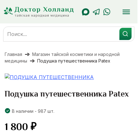
Перейти
к
содержанию
Search
for:
Главная
Магазин тайской косметики и народной
медицины
Подушка путешественника Patex
Подушка путешественника Patex
В наличии - 987 шт.
1 800
₽