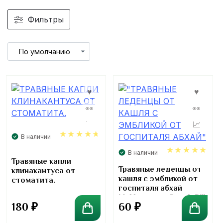
Фильтры
В наличии
4.67
В наличии
Травяные капли
4.93
Травяные леденцы от
клинакантуса от
кашля с эмбликой от
стоматита.
госпиталя абхай
Makhampom Cough Pill
180
₽
60
₽