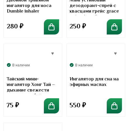
Двойной травяной
Мангустиновый
ингалятор для носа
дезодорант-спрей с
Dumble inhaler
квасцами грейс grace
potassium alum
280
₽
250
₽
В наличии
В наличии
Тайский мини-
Ингалятор для сна на
ингалятор Хонг Тай –
эфирных маслах
дыхание свежести
всегда с собой
75
₽
550
₽