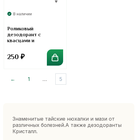
В наличии
Роликовый
дезодорант с
квасцами и
экстрактом
мангустина Грейс
250
₽
Grace
←
1
…
5
Знаменитые тайские нюхалки и мази от
различных болезней.А также дезодоранты
Кристалл.