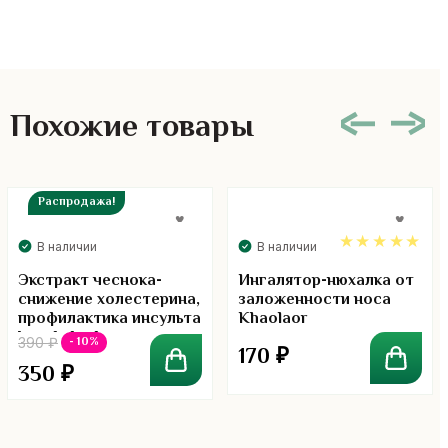
Похожие товары
Распродажа!
В наличии
В наличии
5.00
Экстракт чеснока-
Ингалятор-нюхалка от
снижение холестерина,
заложенности носа
профилактика инсульта
Khaolaor
kongkaherb
- 10%
390
₽
170
₽
350
₽