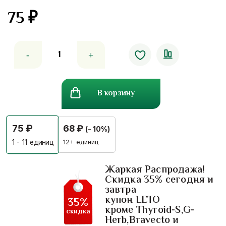
75
₽
Количество
товара
Тайский
мини-
В корзину
ингалятор
Хонг
Тай
75
₽
68
₽
(- 10%)
–
дыхание
12+ единиц
1 - 11
единиц
свежести
всегда
Жаркая Распродажа!
Скидка 35% сегодня и
с
завтра
собой
купон LETO
35%
кроме Thyroid-S,G-
скидка
Herb,Bravecto и