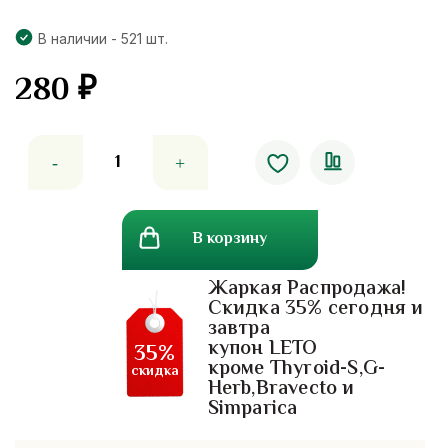
В наличии - 521 шт.
280
₽
Количество
товара
Двойной
травяной
В корзину
ингалятор
для
Жаркая Распродажа!
носа
Скидка 35% сегодня и
Dumble
завтра
inhaler
купон LETO
35%
кроме Thyroid-S,G-
скидка
Herb,Bravecto и
Simparica