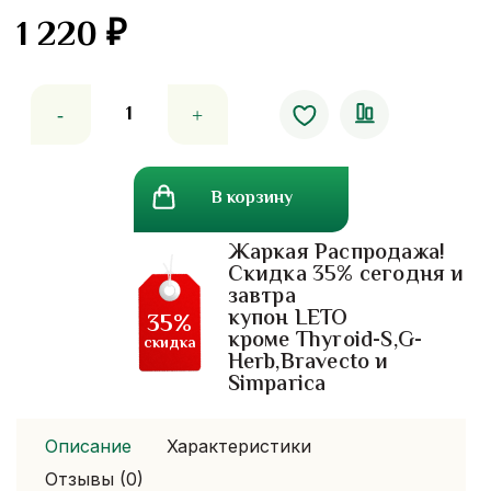
1 220
₽
Количество
товара
Тайская
зубная
В корзину
паста
Зеленый
Жаркая Распродажа!
чай-
Скидка 35% сегодня и
упаковка
завтра
12
купон LETO
35%
штук
кроме Thyroid-S,G-
скидка
Herb,Bravecto и
Simparica
Описание
Характеристики
Отзывы (0)