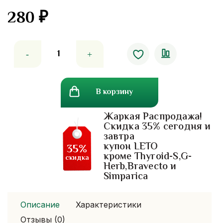
280
₽
Количество
товара
Жевательные
пастилки
В корзину
с
клетчаткой,
Жаркая Распродажа!
экстрактом
Скидка 35% сегодня и
розы
завтра
и
купон LETO
35%
трифалой handy
кроме Thyroid-S,G-
скидка
Herb,Bravecto и
herb
Simparica
fiber
flow
Описание
Характеристики
Отзывы (0)