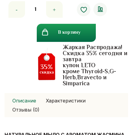
Количество
товара
Жасмин.
натуральное
В корзину
мыло
Жаркая Распродажа!
Скидка 35% сегодня и
завтра
купон LETO
35%
кроме Thyroid-S,G-
скидка
Herb,Bravecto и
Simparica
Описание
Характеристики
Отзывы (0)
НАТУРАЛЬНОЕ МЫЛО С АРОМАТОМ ЖАСМИНА.