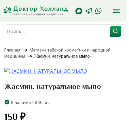
Перейти
к
содержанию
Search
for:
Главная
Магазин тайской косметики и народной
медицины
Жасмин. натуральное мыло
Жасмин. натуральное мыло
В наличии - 840 шт.
150
₽