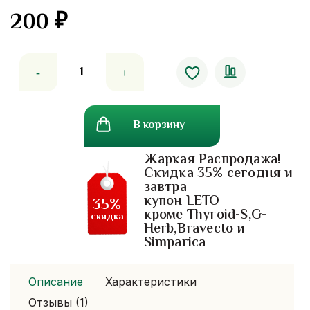
200
₽
Количество
товара
Мыло
с
В корзину
мандарином,
витамином
Жаркая Распродажа!
с
Скидка 35% сегодня и
и
завтра
е
купон LETO
35%
Helena
кроме Thyroid-S,G-
скидка
Herb,Bravecto и
Eliza
Simparica
Описание
Характеристики
Отзывы (1)