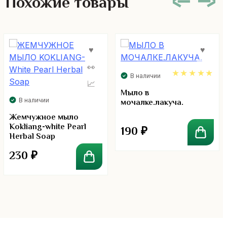
Похожие товары
В наличии
5.00
Мыло в
В наличии
мочалке.лакуча.
Жемчужное мыло
Kokliang-white Pearl
190
₽
Herbal Soap
230
₽