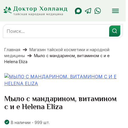
Перейти
к
содержанию
Search
for:
Главная
Магазин тайской косметики и народной
медицины
Мыло с мандарином, витамином с и е
Helena Eliza
Мыло с мандарином, витамином
с и е Helena Eliza
В наличии - 999 шт.