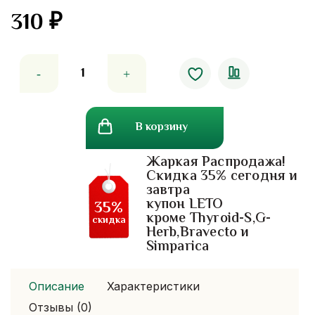
310
₽
Количество
товара
Жареная
фунчеза
В корзину
по-
тайски
Жаркая Распродажа!
-
Скидка 35% сегодня и
вермишель
завтра
из
купон LETO
35%
маша
кроме Thyroid-S,G-
скидка
Herb,Bravecto и
Simparica
Описание
Характеристики
Отзывы (0)