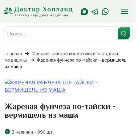
Перейти
к
содержанию
Search
for:
Главная
Магазин тайской косметики и народной
медицины
Жареная фунчеза по-тайски – вермишель
из маша
Жареная фунчеза по-тайски -
вермишель из маша
В наличии - 990 шт.