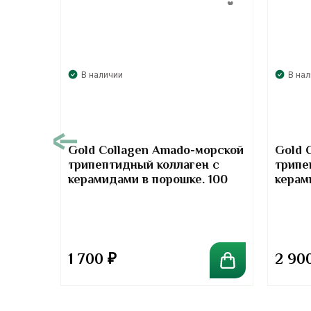
В наличии
В на
00
Gold Collagen Amado-морской
Gold 
трипептидный коллаген с
трипе
т-
керамидами в порошке. 100
керам
отив
грамм
грамм
та
1 700
₽
2 90