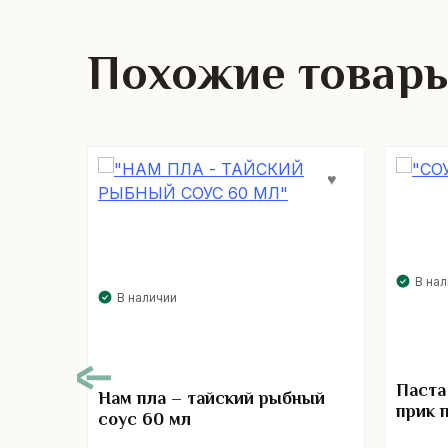
Похожие товар
В на
В наличии
Паста
Нам пла – тайский рыбный
прик 
соус 60 мл