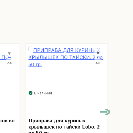
В наличии
В нал
нов во
Приправа для куриных
Мясо 
крылышек по тайски Lobo. 2
темпу