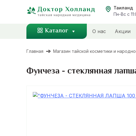
Перейти
Таиланд
к
Пн-Вс с 11
содержанию
Каталог
О нас
Акции
Главная
Магазин тайской косметики и народн
Фунчеза - стеклянная лапш