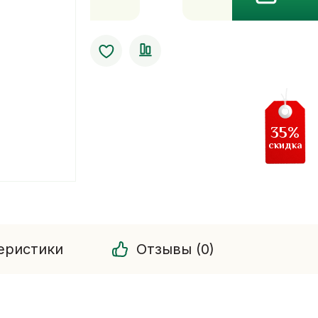
Фунчеза
-
стеклянная
лапша
100
грамм
35%
скидка
еристики
Отзывы (0)