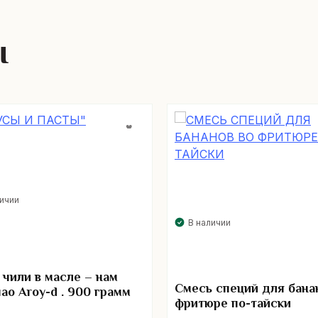
ы
личии
В наличии
 чили в масле – нам
Смесь специй для бана
пао Aroy-d . 900 грамм
фритюре по-тайски