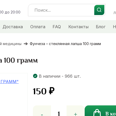
Search
:00 до 20:00
for:
Л
Доставка
Оплата
FAQ
Контакты
Блог
Н
ой медицины
Фунчеза – стеклянная лапша 100 грамм
а 100 грамм
В наличии - 966 шт.
150
₽
Количество
В к
товара