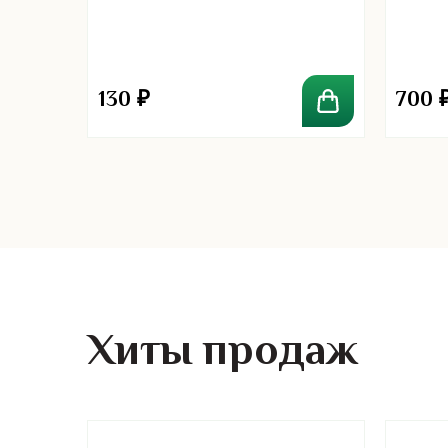
й
130
₽
700
Хиты продаж