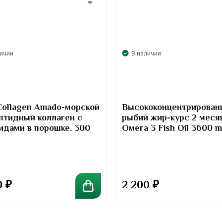
личии
В наличии
Collagen Amado-морской
Высококонцентрирован
птидный коллаген с
рыбий жир-курс 2 меся
идами в порошке. 300
Омега 3 Fish Oil 3600 
Kirkland Signature
0
₽
2 200
₽