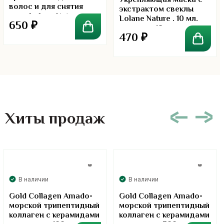
Укрепляющая маска с
волос и для снятия
экстрактом свеклы
зуда Lolane Nature
Lolane Nature . 10 мл.
650
₽
Code Anti-dandruff &
упаковка 12 штук
Itchy Scalp
470
₽
Хиты продаж
В наличии
В наличии
Gold Collagen Amado-
Gold Collagen Amado-
морской трипептидный
морской трипептидный
коллаген с керамидами
коллаген с керамидами