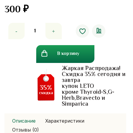
300
₽
Количество
товара
Восстанавливающая
сыворотка
В корзину
для
волос
Жаркая Распродажа!
Lolane
Скидка 35% сегодня и
All
завтра
In
купон LETO
35%
One
кроме Thyroid-S,G-
скидка
Herb,Bravecto и
Simparica
Описание
Характеристики
Отзывы (0)