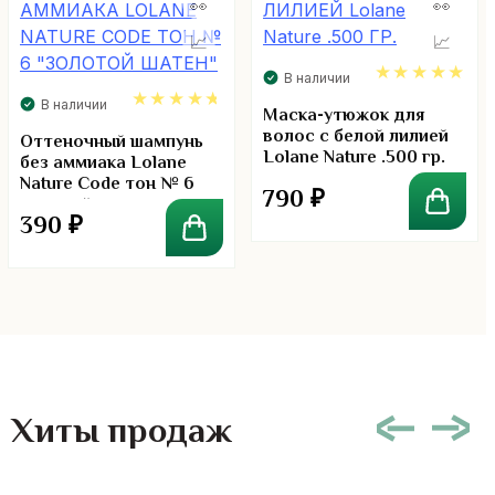
В наличии
В наличии
5.00
Маска-утюжок для
волос с белой лилией
4.67
Оттеночный шампунь
Lolane Nature .500 гр.
без аммиака Lolane
Nature Code тон № 6
790
₽
золотой шатен
390
₽
Хиты продаж