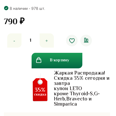
В наличии - 978 шт.
790
₽
Количество
товара
Лечебная
маска
В корзину
для
окрашенных
Жаркая Распродажа!
волос
Скидка 35% сегодня и
с
завтра
экстрактом
купон LETO
35%
подсолнуха
кроме Thyroid-S,G-
скидка
Herb,Bravecto и
Lolane
Simparica
Nature
.