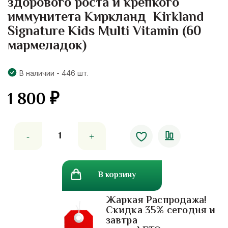
здорового роста и крепкого
иммунитета Киркланд Kirkland
Signature Kids Multi Vitamin (60
мармеладок)
В наличии - 446 шт.
1 800
₽
Количество
товара
Детские
мультивитамины
В корзину
для
здорового
Жаркая Распродажа!
роста
Скидка 35% сегодня и
и
завтра
крепкого