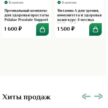
В наличии
В наличии
Премиальный комплекс
Витамин А для зрения,
для здоровья простаты
иммунитета и здоровья
Pslalae Prostate Support
кожи-курс 4 месяца
Kirkland Signature
1 600
₽
1 500
₽
Vitamin A 10,000 IU
Хиты продаж