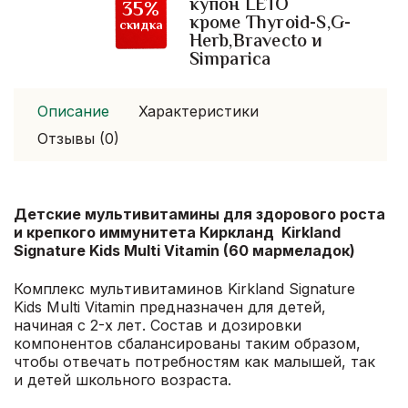
купон LETO
35%
иммунитета
кроме Thyroid-S,G-
скидка
Herb,Bravecto и
Киркланд
Simparica
Kirkland
Signature
Kids
Описание
Характеристики
Multi
Отзывы (0)
Vitamin
(60
мармеладок)
Детские мультивитамины для здорового роста
и крепкого иммунитета Киркланд Kirkland
Signature Kids Multi Vitamin (60 мармеладок)
Комплекс мультивитаминов Kirkland Signature
Kids Multi Vitamin предназначен для детей,
начиная с 2-х лет. Состав и дозировки
компонентов сбалансированы таким образом,
чтобы отвечать потребностям как малышей, так
и детей школьного возраста.