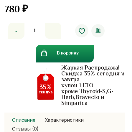
780
₽
Количество
товара
Витаминизированные
капли
В корзину
для
глаз
Жаркая Распродажа!
Rohto
Скидка 35% сегодня и
Cool.
завтра
япония
купон LETO
35%
кроме Thyroid-S,G-
скидка
Herb,Bravecto и
Simparica
Описание
Характеристики
Отзывы (0)