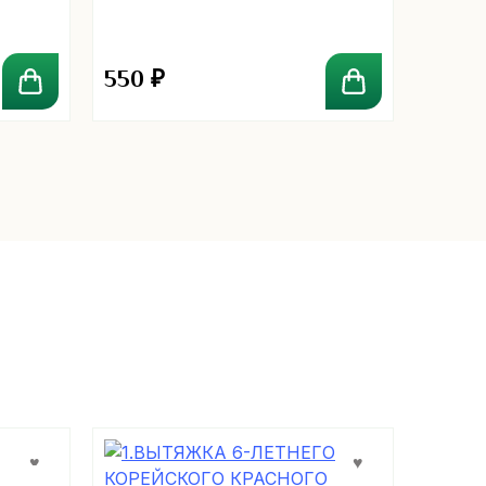
Platinum Dcash
550
₽
1 40