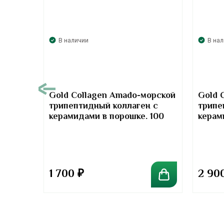
В наличии
В на
00
Gold Collagen Amado-морской
Gold 
трипептидный коллаген с
трипе
т-
керамидами в порошке. 100
керам
отив
грамм
грамм
та
1 700
₽
2 90