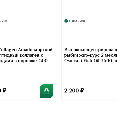
личии
В наличии
Collagen Amado-морской
Высококонцентрирован
птидный коллаген с
рыбий жир-курс 2 меся
идами в порошке. 300
Омега 3 Fish Oil 3600 
Kirkland Signature
0
₽
2 200
₽