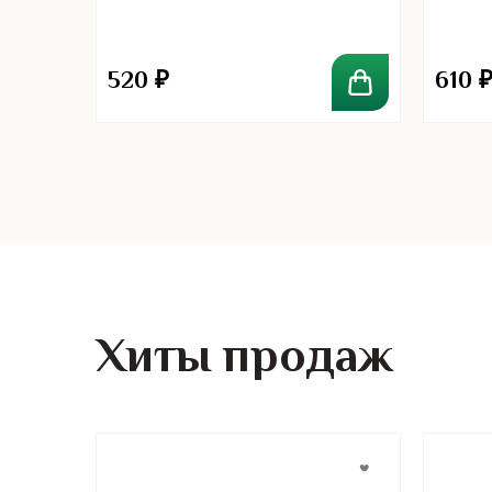
Scalp
520
₽
610
Хиты продаж