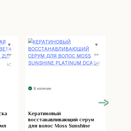
В нал
В наличии
Лосьо
ска
Кератиновый
Minoxi
восстанавливающий серум
 мл
для волос Moss Sunshine