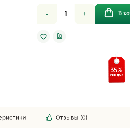
Количество
В к
товара
Увлажняющий
серум
для
окрашенных
волос
Lolane
Natura
35%
Daily
скидка
Hair
Serum
Magic
In
One
For
еристики
Отзывы (0)
Color
Care