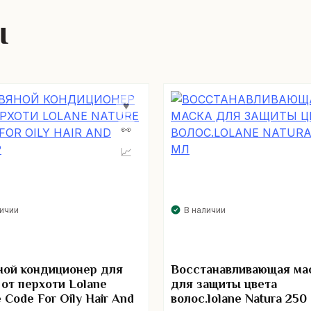
ы
личии
В наличии
ной кондиционер для
Восстанавливающая ма
 от перхоти Lolane
для защиты цвета
 Code For Oily Hair And
волос.lolane Natura 250