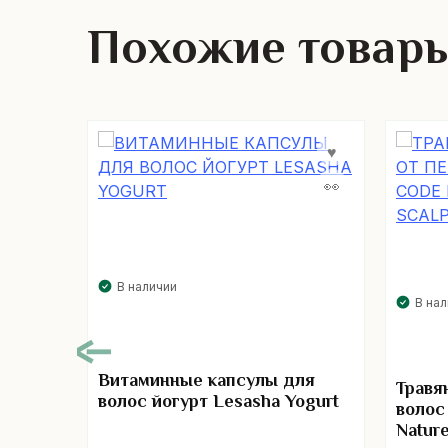
Похожие товар
В наличии
В на
Витаминные капсулы для
Травя
волос йогурт Lesasha Yogurt
волос
Nature