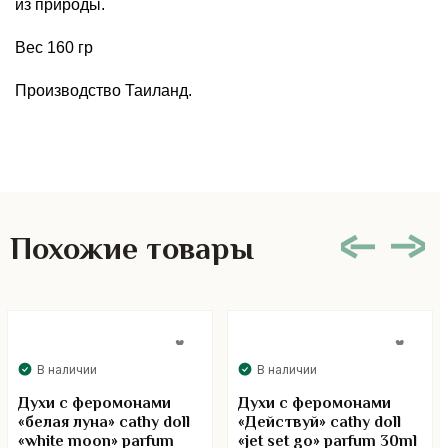
из природы.
Вес 160 гр
Производство Таиланд.
Похожие товары
В наличии
В наличии
Духи с феромонами
Духи с феромонами
«белая луна» cathy doll
«Действуй» cathy doll
«white moon» parfum
«jet set go» parfum 30ml