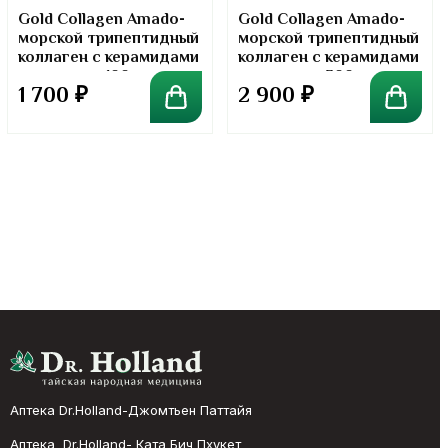
Gold Collagen Amado-
Gold Collagen Amado-
морской трипептидный
морской трипептидный
коллаген с керамидами
коллаген с керамидами
в порошке. 100 грамм
в порошке. 300 грамм
1 700
₽
2 900
₽
Аптека Dr.Holland-Джомтьен Паттайя
Аптека Dr.Holland- Ката Бич Пхукет