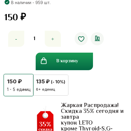
В наличии - 959 шт.
150
₽
Количество
товара
Стиральный
порошок
В корзину
для
белых
вещей
150
₽
135
₽
(- 10%)
Usa
Breeze
6+ единиц
1 - 5
единиц
Excel
Green
Жаркая Распродажа!
Скидка 35% сегодня и
160
завтра
грамм
купон LETO
35%
кроме Thyroid-S,G-
скидка