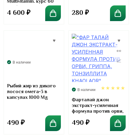
Multivitamin. курс 60
дней
4 600
₽
280
₽
В наличии
Рыбий жир из дикого
В наличии
лосося омега-3 в
капсулах 1000 Mg
5.00
Фарталай джон
экстракт-усиленная
формула против орви,
гриппа, тонзиллита
490
₽
490
₽
Khaolaor