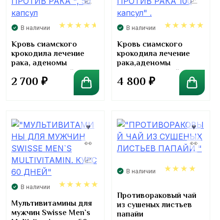
В наличии
В наличии
4.60
5.00
Кровь сиамского
Кровь сиамского
крокодила лечение
крокодила лечение
рака, аденомы
рака,аденомы
предстательной
предстательной
2 700
₽
4 800
₽
железы 50 капсул
железы 100 капсул .
В наличии
4.00
В наличии
Противораковый чай
5.00
Мультивитамины для
из сушеных листьев
мужчин Swisse Men`s
папайи