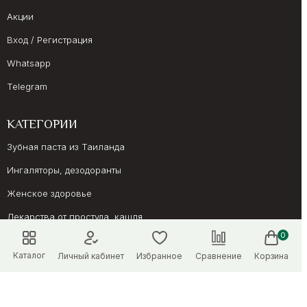
Акции
Вход / Регистрация
Whatsapp
Telegram
КАТЕГОРИИ
Зубная паста из Таиланда
Ингаляторы, дезодоранты
Женское здоровье
Лекарства от простуда, кашля
0
Препараты для иммунитета
Каталог
Личный кабинет
Избранное
Сравнение
Корзина
Онкология, суставы