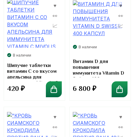
В наличии
В наличии
Витамин D для
Шипучие таблетки
повышения
витамин C со вкусом
иммунитета Vitamin D
апельсина для
Swisse. 400 капсул
иммунитета Vitamin C
6 800
₽
420
₽
Mivolis