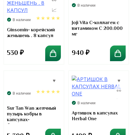
В наличии
В наличии
Joji Vita C-коллаген с
витамином С 200.000
5.00
Ginsomin- корейский
мг
женьшень . 8 капсул
530
₽
940
₽
В наличии
5.00
В наличии
Sur Tan Wan желчный
Артишок в капсулах
пузырь кобры в
Herbal One
капсулах-
биостимулятор и
антиоксидант. 240