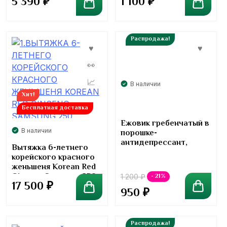
5 390
₽
1 100
₽
капсул
Распродажа!
В наличии
Хит!
Бесплатная доставка
Ежовик гребенчатый в
В наличии
порошке-
антидепрессант,
Вытяжка 6-летнего
укрепление памяти
корейского красного
Lions Mane
женьшеня Korean Red
Ginseng Samsung 250
- 21%
1 200
₽
17 500
₽
грамм
950
₽
Распродажа!