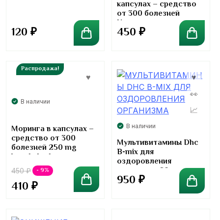
капсулах – средство
от 300 болезней
Hamar
120
₽
450
₽
Распродажа!
В наличии
В наличии
Моринга в капсулах –
средство от 300
Мультивитамины Dhc
болезней 250 mg
B-mix для
kongkaherb
оздоровления
организма 60
- 9%
450
₽
950
₽
таблеток
410
₽