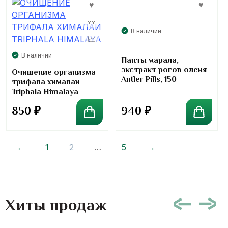
В наличии
В наличии
Панты марала,
экстракт рогов оленя
Очищение организма
Antler Pills, 150
трифала хималаи
драже
Triphala Himalaya
850
₽
940
₽
←
1
2
…
5
→
Хиты продаж