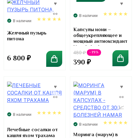
В наличии
В наличии
5.00
Капсулы нони –
4.67
Желчный пузырь
общеукрепляющее и
питона
мощный антиоксидант
Kongkaherb
- 19%
480
₽
6 800
₽
390
₽
В наличии
4.86
В наличии
Лечебные сосалки от
4.86
Моринга (марум) в
кашля яхом трахама