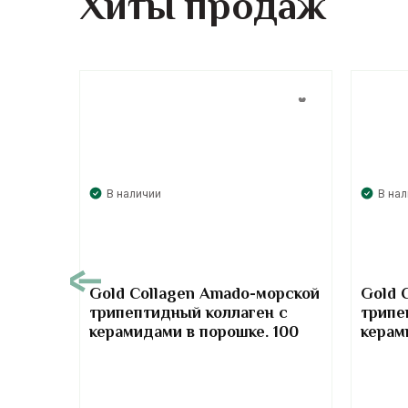
Хиты продаж
В наличии
В на
00
Gold Collagen Amado-морской
Gold 
трипептидный коллаген с
трипе
т-
керамидами в порошке. 100
керам
отив
грамм
грамм
та