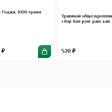
5.
 Годжи, 1000 грамм
Травяной общеукрепля
сбор бам рунг ранг кай
0
₽
520
₽