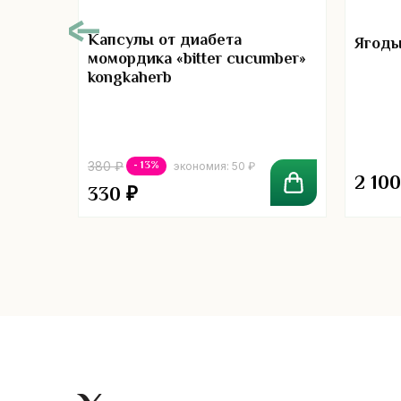
Капсулы от диабета
Ягоды
момордика «bitter cucumber»
kongkaherb
00
в Нони
- 13%
380
₽
экономия:
50
₽
2 10
330
₽