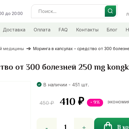
Search
:00 до 20:00
for:
Л
Доставка
Оплата
FAQ
Контакты
Блог
Н
ой медицины
Моринга в капсулах – средство от 300 болезн
ство от 300 болезней 250 mg kong
В наличии - 451 шт.
410
₽
экономи
- 9%
450
₽
Количество
В к
товара