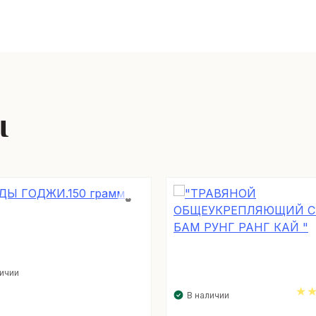
ы
личии
В наличии