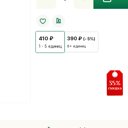
Моринга
в
капсулах
-
средство
410
₽
390
₽
(- 5%)
от
300
6+ единиц
1 - 5
единиц
болезней
250
mg
kongkaherb
35%
скидка