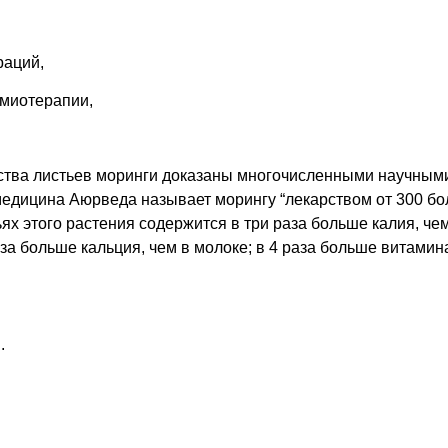
раций,
имиотерапии,
ства листьев моринги доказаны многочисленными научным
едицина Аюрведа называет морингу “лекарством от 300 бол
х этого растения содержится в три раза больше калия, чем
за больше кальция, чем в молоке; в 4 раза больше витамина
.