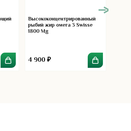
00
Ягоды
ющий
Высококонцентрированный
рыбий жир омега 3 Swisse
1800 Mg
4 900
₽
360