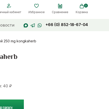
0
ичный кабинет
Избранное
Сравнение
Корзина
+66 (0) 852-18-67-04
овости
ей 250 mg kongkaherb
kaherb
я:
40
₽
орзину