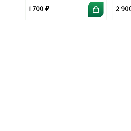
1 700
₽
2 90