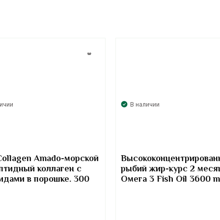
личии
В наличии
Collagen Amado-морской
Высококонцентрирован
птидный коллаген с
рыбий жир-курс 2 меся
идами в порошке. 300
Омега 3 Fish Oil 3600 
Kirkland Signature