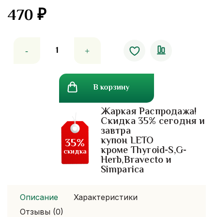
470
₽
Количество
товара
Роллер
для
В корзину
ухода
за
Жаркая Распродажа!
кожей
Скидка 35% сегодня и
вокруг
завтра
глаз
купон LETO
35%
Eye
кроме Thyroid-S,G-
скидка
Herb,Bravecto и
Roller
Simparica
Serum
Описание
Характеристики
Отзывы (0)