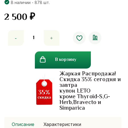
В наличии - 878 шт.
2 500
₽
Количество
товара
Algavin.
3d
В корзину
коллаген+морские
водоросли.
Жаркая Распродажа!
крем
Скидка 35% сегодня и
для
завтра
кожи
купон LETO
35%
вокруг
кроме Thyroid-S,G-
скидка
Herb,Bravecto и
глаз.
Simparica
Описание
Характеристики