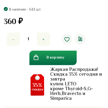
В наличии - 543 шт.
360
₽
Количество
товара
Духи
с
В корзину
феромонами
«Действуй»
Жаркая Распродажа!
Cathy
Скидка 35% сегодня и
Doll
завтра
«Jet
купон LETO
35%
set
кроме Thyroid-S,G-
скидка
Herb,Bravecto и
go»
Simparica
parfum