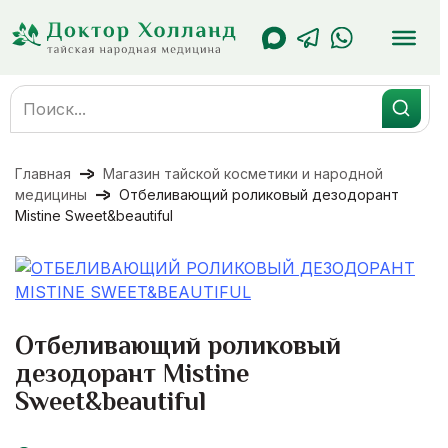
Перейти
к
содержанию
Search
for:
Главная
Магазин тайской косметики и народной
медицины
Отбеливающий роликовый дезодорант
Mistine Sweet&beautiful
Отбеливающий роликовый
дезодорант Mistine
Sweet&beautiful