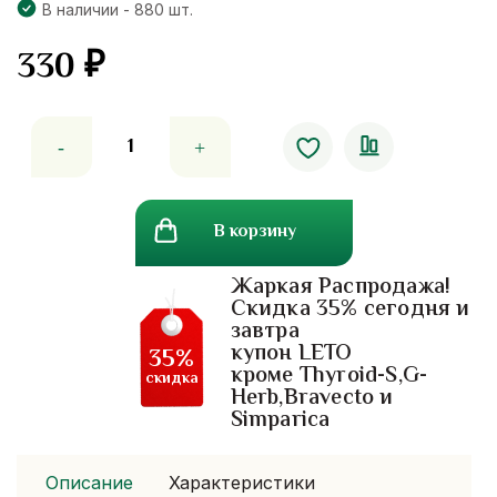
В наличии - 880 шт.
330
₽
Количество
товара
Отбеливающий
роликовый
В корзину
дезодорант
Mistine
Жаркая Распродажа!
Sweet&beautiful
Скидка 35% сегодня и
завтра
купон LETO
35%
кроме Thyroid-S,G-
скидка
Herb,Bravecto и
Simparica
Описание
Характеристики