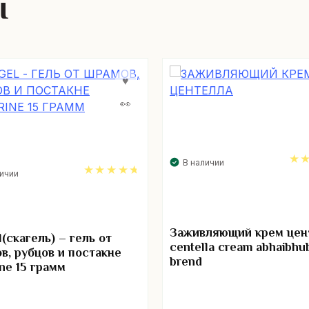
ы
В наличии
личии
5.
4.67
Заживляющий крем цен
(скагель) – гель от
centella cream abhaibhu
в, рубцов и постакне
brend
ine 15 грамм