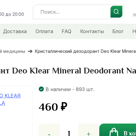
Search
:00 до 20:00
for:
Л
Доставка
Оплата
FAQ
Контакты
Блог
Н
ой медицины
Кристаллический дезодорант Deo Klear Mineral D
 Deo Klear Mineral Deodorant Nat
В наличии - 893 шт.
460
₽
Количество
В к
товара