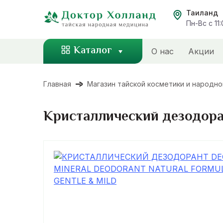
Перейти
Таиланд
к
Пн-Вс с 11
содержанию
Каталог
О нас
Акции
Главная
Магазин тайской косметики и народн
Кристаллический дезодорант