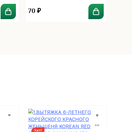
70
₽
75
₽
Хит!