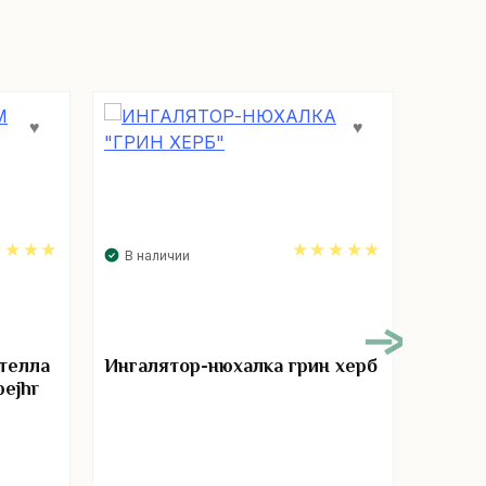
В наличии
В нал
00
5.00
телла
Ингалятор-нюхалка грин херб
Лечеб
bejhr
фрукт