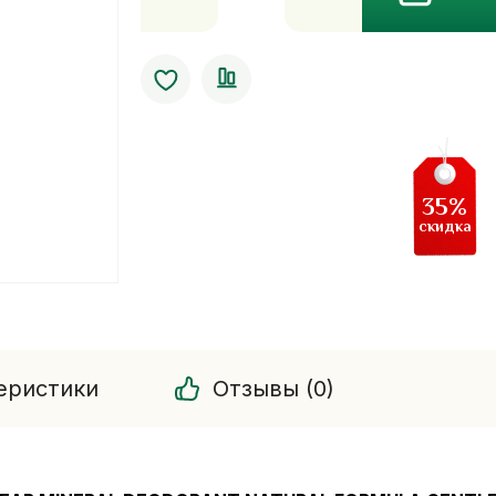
Кристаллический
дезодорант
Deo
Klear
Mineral
Deodorant
Natural
35%
Formula
скидка
Gentle
&
Mild
еристики
Отзывы (0)