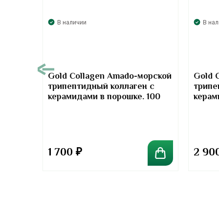
В наличии
В на
00
Gold Collagen Amado-морской
Gold 
трипептидный коллаген с
трипе
т-
керамидами в порошке. 100
керам
отив
грамм
грамм
та
1 700
₽
2 90