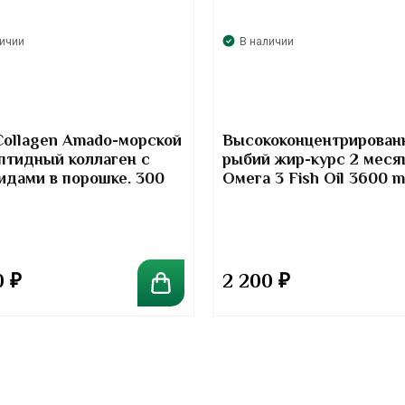
личии
В наличии
Collagen Amado-морской
Высококонцентрирован
птидный коллаген с
рыбий жир-курс 2 меся
идами в порошке. 300
Омега 3 Fish Oil 3600 
Kirkland Signature
0
₽
2 200
₽