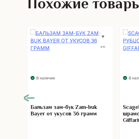
Похожие товар
В наличии
В на
Бальзам зам-бук Zam-buk
Scagel
Bayer от укусов 36 грамм
шрамо
Giffar
 годжи
orant