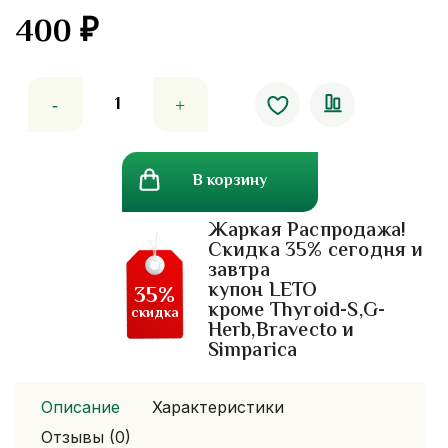
400
₽
Количество
товара
Ополаскиватель
для
В корзину
рта.
Listerine
Жаркая Распродажа!
Cool
Скидка 35% сегодня и
Mint
завтра
250
купон LETO
35%
мл.
кроме Thyroid-S,G-
скидка
Herb,Bravecto и
Simparica
Описание
Характеристики
Отзывы (0)