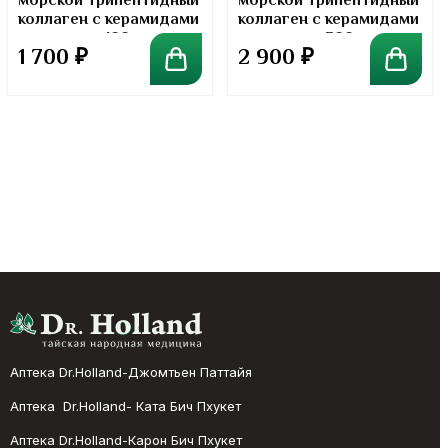
морской трипептидный
морской трипептидный
коллаген с керамидами
коллаген с керамидами
в порошке. 100 грамм
в порошке. 300 грамм
1 700
₽
2 900
₽
Аптека Dr.Holland-Джомтьен Паттайя
Аптека Dr.Holland- Ката Бич Пхукет
Аптека Dr.Holland-Карон Бич Пхукет