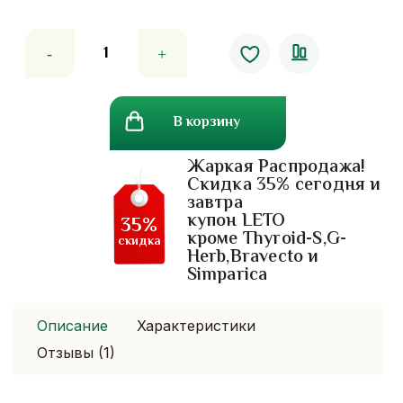
Количество
товара
Ласточкино
гнездо.
В корзину
натуральное
мыло.
Жаркая Распродажа!
Скидка 35% сегодня и
завтра
купон LETO
35%
кроме Thyroid-S,G-
скидка
Herb,Bravecto и
Simparica
Описание
Характеристики
Отзывы (1)