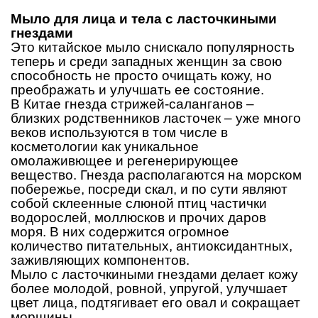
Мыло для лица и тела с ласточкиными 
гнездами
Это китайское мыло снискало популярность 
теперь и среди западных женщин за свою 
способность не просто очищать кожу, но 
преображать и улучшать ее состояние. 
В Китае гнезда стрижей-саланганов – 
близких родственников ласточек – уже много 
веков используются в том числе в 
косметологии как уникальное 
омолаживющее и регенерирующее 
вещество. Гнезда располагаются на морском 
побережье, посреди скал, и по сути являют 
собой склеенные слюной птиц частички 
водорослей, моллюсков и прочих даров 
моря. В них содержится огромное 
количество питательных, антиоксидантных, 
заживляющих компонентов. 
Мыло с ласточкиными гнездами делает кожу 
более молодой, ровной, упругой, улучшает 
цвет лица, подтягивает его овал и сокращает 
морщины. 