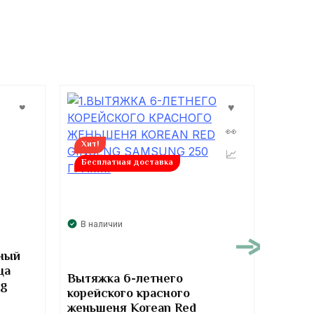
Хит!
Бесплатная доставка
В нал
В наличии
ный
Глюко
ца
курс 2
Вытяжка 6-летнего
mg
Signat
корейского красного
Chond
женьшеня Korean Red