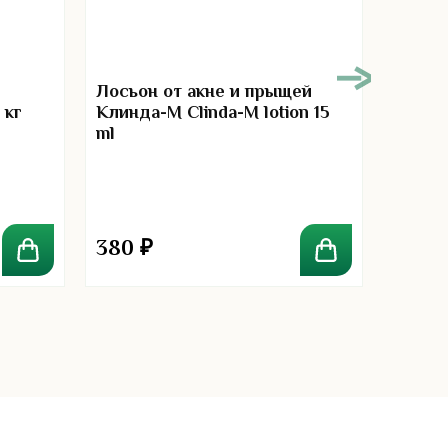
Лосьон от акне и прыщей
Духи 
 кг
Клинда-М Clinda-M lotion 15
«Невин
ml
de par
380
₽
2 10