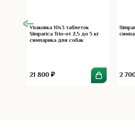
Упаковка 10х3 таблеток
Simpar
Simparica Trio-от 2,5 до 5 кг
симпа
симпарика для собак
л в
21 800
₽
2 70