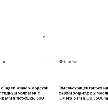
личии
В наличии
Collagen Amado-морской
Высококонцентрирован
птидный коллаген с
рыбий жир-курс 2 меся
идами в порошке. 300
Омега 3 Fish Oil 3600 
Kirkland Signature