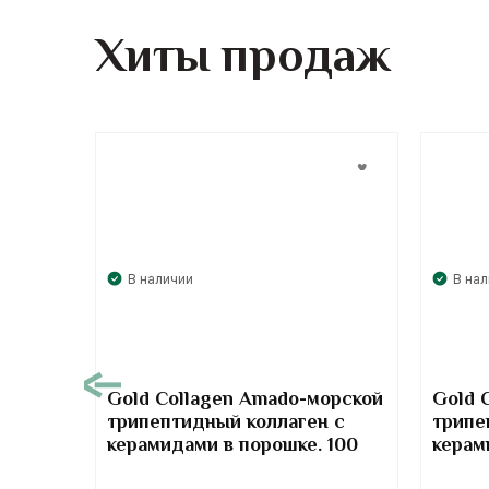
Хиты продаж
В наличии
В на
00
Gold Collagen Amado-морской
Gold 
трипептидный коллаген с
трипе
т-
керамидами в порошке. 100
керам
отив
грамм
грамм
та