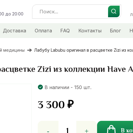
Search
:00 до 20:00
for:
Л
Доставка
Оплата
FAQ
Контакты
Блог
Н
ой медицины
Лабубу Labubu оригинал в расцветке Zizi из ко
асцветке Zizi из коллекции Have A
В наличии - 150 шт.
3 300
₽
Количество
В к
товара