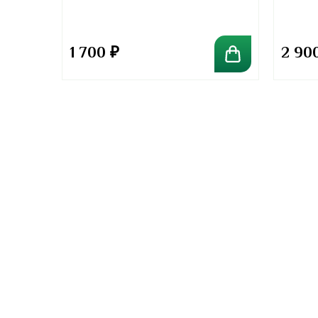
1 700
₽
2 90