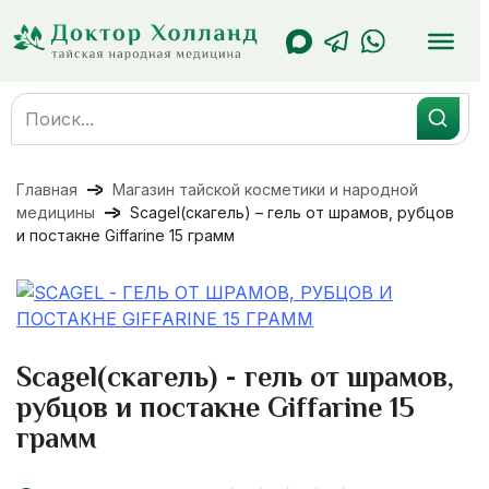
Перейти
к
содержанию
Search
for:
Главная
Магазин тайской косметики и народной
медицины
Scagel(скагель) – гель от шрамов, рубцов
и постакне Giffarine 15 грамм
Scagel(скагель) - гель от шрамов,
рубцов и постакне Giffarine 15
грамм