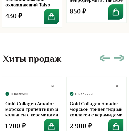
нейродермита. Тайское
охлаждающий Taiso
народное средство
850
₽
Counterpain Cooling
psoriasis herb spray. 60
430
₽
Annealing Patch Taiso
мл
Counterpain 4 штуки
Хиты продаж
В наличии
В наличии
Gold Collagen Amado-
Gold Collagen Amado-
морской трипептидный
морской трипептидный
коллаген с керамидами
коллаген с керамидами
в порошке. 100 грамм
в порошке. 300 грамм
1 700
₽
2 900
₽