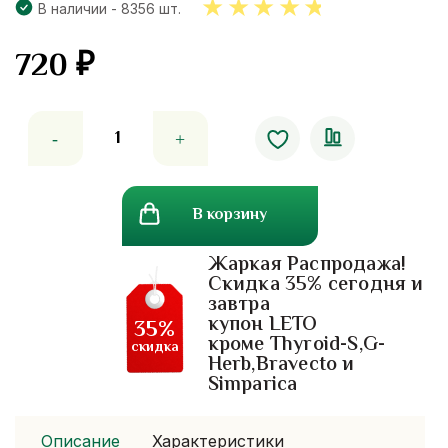
В наличии - 8356 шт.
720
₽
4.67
out of 5
Количество
товара
Scagel(скагель)
-
В корзину
гель
от
Жаркая Распродажа!
шрамов,
Скидка 35% сегодня и
рубцов
завтра
и
купон LETO
35%
постакне
кроме Thyroid-S,G-
скидка
Herb,Bravecto и
Giffarine
Simparica
15
грамм
Описание
Характеристики