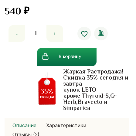
540
₽
5.00
out
of 5
Количество
товара
Крем-
карандаш
В корзину
для
отбеливания
Жаркая Распродажа!
зубов
Скидка 35% сегодня и
Mistine
завтра
White
купон LETO
35%
Teeth
кроме Thyroid-S,G-
скидка
Herb,Bravecto и
Simparica
Описание
Характеристики
Отзывы (2)