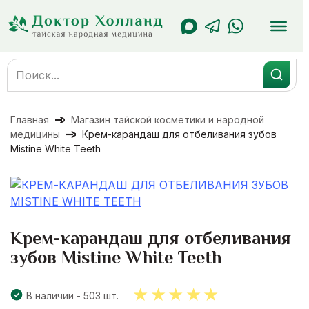
Перейти
к
содержанию
Search
for:
Главная
Магазин тайской косметики и народной
медицины
Крем-карандаш для отбеливания зубов
Mistine White Teeth
Крем-карандаш для отбеливания
зубов Mistine White Teeth
В наличии - 503 шт.