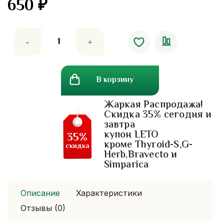
650
₽
Количество
товара
Крем
для
В корзину
рук
и
Жаркая Распродажа!
ногтей
Скидка 35% сегодня и
Giffarine
завтра
Dramatic
купон LETO
35%
кроме Thyroid-S,G-
скидка
Herb,Bravecto и
Simparica
Описание
Характеристики
Отзывы (0)