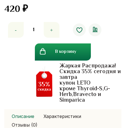
420
₽
Количество
товара
Крем
для
В корзину
рук
манго
Жаркая Распродажа!
и
Скидка 35% сегодня и
ананас
завтра
Tropicana
купон LETO
35%
Pineapple
кроме Thyroid-S,G-
скидка
Herb,Bravecto и
&
Simparica
Mango
Описание
Характеристики
Отзывы (0)