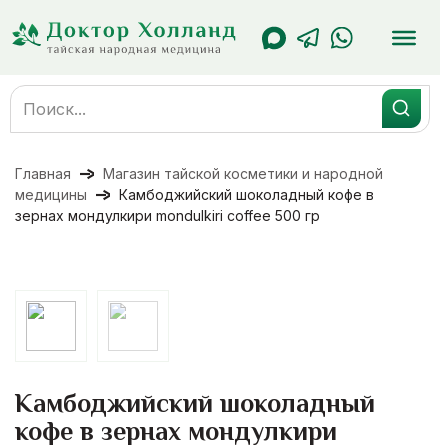
Перейти
к
содержанию
Search
for:
Главная
Магазин тайской косметики и народной
медицины
Камбоджийский шоколадный кофе в
зернах мондулкири mondulkiri coffee 500 гр
Камбоджийский шоколадный
кофе в зернах мондулкири