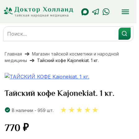
Перейти
к
содержанию
Search
for:
Главная
Магазин тайской косметики и народной
медицины
Тайский кофе Kajonekiat. 1 кг.
Тайский кофе Kajonekiat. 1 кг.
В наличии - 959 шт.
770
₽
5.00
out
of 5