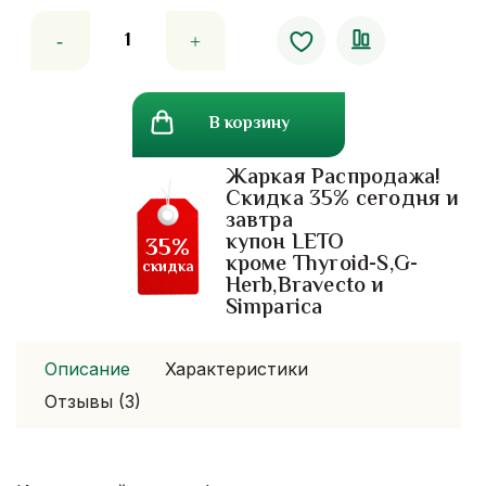
Количество
товара
Тайский
кофе
В корзину
Kajonekiat.
1
Жаркая Распродажа!
кг.
Скидка 35% сегодня и
завтра
купон LETO
35%
кроме Thyroid-S,G-
скидка
Herb,Bravecto и
Simparica
Описание
Характеристики
Отзывы (3)