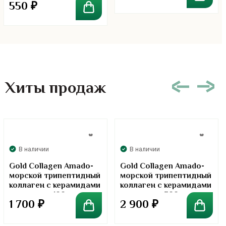
550
₽
Dcash
Хиты продаж
В наличии
В наличии
Gold Collagen Amado-
Gold Collagen Amado-
морской трипептидный
морской трипептидный
коллаген с керамидами
коллаген с керамидами
в порошке. 100 грамм
в порошке. 300 грамм
1 700
₽
2 900
₽