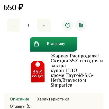
650
₽
Количество
товара
Экспресс-
Лечение
В корзину
для
волос
Жаркая Распродажа!
с
Скидка 35% сегодня и
кератином
завтра
More
купон LETO
35%
Than.
кроме Thyroid-S,G-
скидка
Herb,Bravecto и
250
Simparica
Ml
Описание
Характеристики
Отзывы (0)