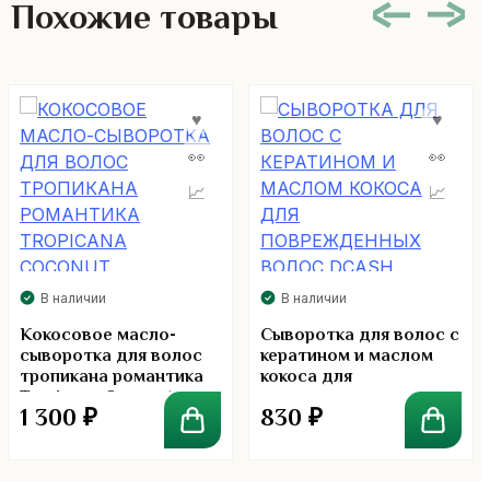
Похожие товары
В наличии
В наличии
Кокосовое масло-
Сыворотка для волос с
сыворотка для волос
кератином и маслом
тропикана романтика
кокоса для
Tropicana Coconut
поврежденных волос
1 300
₽
830
₽
Dcash Defender Keratin