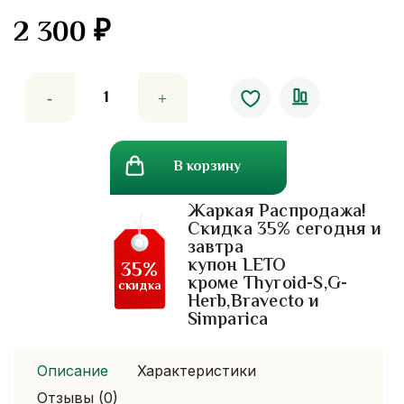
2 300
₽
Количество
товара
Snake
Hair
В корзину
Tonic
—
Жаркая Распродажа!
тайский
Скидка 35% сегодня и
змеиный
завтра
тоник
купон LETO
35%
от
кроме Thyroid-S,G-
скидка
Herb,Bravecto и
выпадения
Simparica
волос
Описание
Характеристики
Отзывы (0)