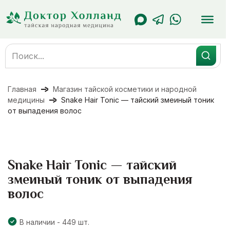
Перейти
к
содержанию
Search
for:
Главная
Магазин тайской косметики и народной
медицины
Snake Hair Tonic — тайский змеиный тоник
от выпадения волос
Snake Hair Tonic — тайский
змеиный тоник от выпадения
волос
В наличии - 449 шт.