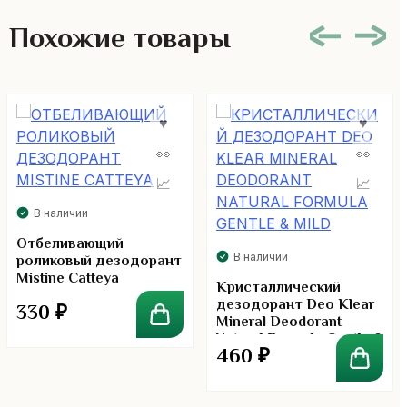
Похожие товары
В наличии
Отбеливающий
В наличии
роликовый дезодорант
Mistine Catteya
Кристаллический
дезодорант Deo Klear
330
₽
Mineral Deodorant
Natural Formula Gentle &
460
₽
Mild