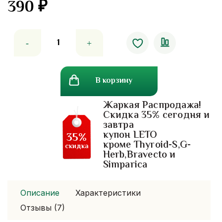
390
₽
5.00
out
of 5
Количество
товара
Духи
с
В корзину
феромонами,
Леди
Жаркая Распродажа!
страсть,
Скидка 35% сегодня и
Парфюм
завтра
купон LETO
35%
кроме Thyroid-S,G-
скидка
Herb,Bravecto и
Simparica
Описание
Характеристики
Отзывы (7)