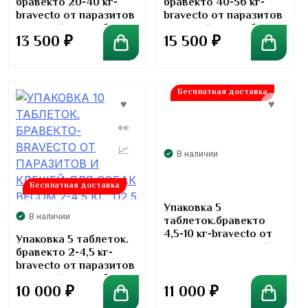
бравекто 20-40 кг-
бравекто 40-56 кг-
bravecto от паразитов
bravecto от паразитов
и клещей для собак
и клещей для собак.
13 500
₽
15 500
₽
весом. 1000 мг
1400 мг
Бесплатная доставка
В наличии
Бесплатная доставка
Упаковка 5
В наличии
таблеток.бравекто
4,5-10 кг-bravecto от
Упаковка 5 таблеток.
паразитов и клещей
бравекто 2-4,5 кг-
для собак весом. 250
bravecto от паразитов
мг
и клещей для собак
11 000
₽
10 000
₽
весом. 112,5 мг