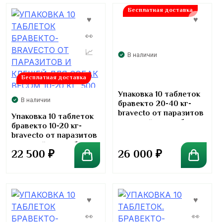
Бесплатная доставка
В наличии
Бесплатная доставка
Упаковка 10 таблеток
В наличии
бравекто 20-40 кг-
bravecto от паразитов
Упаковка 10 таблеток
и клещей для собак.
бравекто 10-20 кг-
1000 мг
bravecto от паразитов
и клещей для собак.
26 000
₽
22 500
₽
500 мг