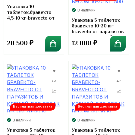
Упаковка 10
В наличии
таблеток.бравекто
4,5-10 кг-bravecto от
Упаковка 5 таблеток
паразитов и клещей
бравекто 10-20 кг-
для собак. 250 мг
bravecto от паразитов
и клещей для собак
20 500
₽
12 000
₽
весом. 500 мг
Бесплатная доставка
Бесплатная доставка
В наличии
В наличии
Упаковка 5 таблеток
Упаковка 5 таблеток