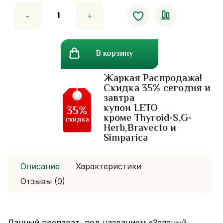
Количество
товара
Зеленый
бальзам
В корзину
вангпром.
20
Жаркая Распродажа!
гр
Скидка 35% сегодня и
завтра
купон LETO
35%
кроме Thyroid-S,G-
скидка
Herb,Bravecto и
Simparica
Описание
Характеристики
Отзывы (0)
Данный препарат, под названием «Зеленый