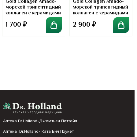
Gold Collagen Amado-
Gold Collagen Amado-
морской трипептидный
морской трипептидный
коллаген с керамидами
коллаген с керамидами
в порошке. 100 грамм
в порошке. 300 грамм
1 700
₽
2 900
₽
Аптека Dr.Holland-Джомтьен Паттайя
Аптека Dr.Holland- Ката Бич Пхукет