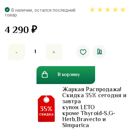
В наличии, остался последний
товар
5.00
out
4 290
₽
of 5
Количество
товара
Яблочный
уксус
В корзину
в
жевательных
Жаркая Распродажа!
таблетках
Скидка 35% сегодня и
для
завтра
похудения
купон LETO
35%
и
кроме Thyroid-S,G-
скидка
Herb,Bravecto и
омоложения
Simparica
организма
Apple