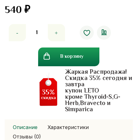
540
₽
Количество
товара
Восстанавливающий
лосьон
В корзину
для
тела
Жаркая Распродажа!
с
Скидка 35% сегодня и
Алоэ
завтра
Вера
купон LETO
35%
Mistine
кроме Thyroid-S,G-
скидка
Herb,Bravecto и
Simparica
Описание
Характеристики
Отзывы (0)