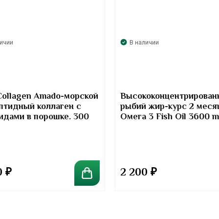
личии
В наличии
Collagen Amado-морской
Высококонцентрирован
птидный коллаген с
рыбий жир-курс 2 меся
идами в порошке. 300
Омега 3 Fish Oil 3600 
Kirkland Signature
0
₽
2 200
₽