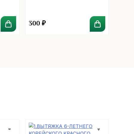
300
₽
450