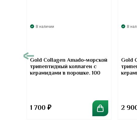
В наличии
В на
00
Gold Collagen Amado-морской
Gold 
трипептидный коллаген с
трипе
т-
керамидами в порошке. 100
керам
отив
грамм
грамм
та
1 700
₽
2 90