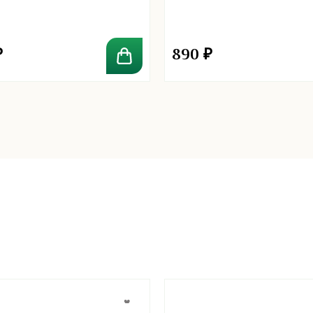
₽
890
₽