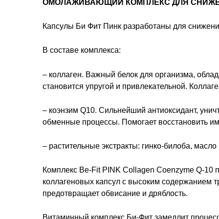
ОМОЛАЖИВАЮЩИЙ КОМПЛЕКС ДЛЯ СНИЖЕ
Капсулы Би Фит Пинк разработаны для снижения
В составе комплекса:
– коллаген. Важный белок для организма, обла
становится упругой и привлекательной. Коллаге
– коэнзим Q10. Сильнейший антиоксидант, унич
обменные процессы. Помогает восстановить им
– растительные экстракты: гинко-билоба, масло 
Комплекс Be-Fit PINK Collagen Coenzyme Q-10 
коллагеновых капсул с высоким содержанием т
предотвращает обвисание и дряблость.
Витаминный комплекс Би-Фит замедлит процессы