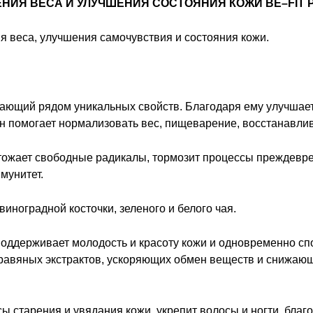
НИЯ ВЕСА И УЛУЧШЕНИЯ СОСТОЯНИЯ КОЖИ
BE
–
FIT
 веса, улучшения самочувствия и состояния кожи.
дающий рядом уникальных свойств. Благодаря ему улучшает
н помогает нормализовать вес, пищеварение, восстанавлива
тожает свободные радикалы, тормозит процессы преждевре
мунитет.
виноградной косточки, зеленого и белого чая.
поддерживает молодость и красоту кожи и одновременно сп
равяных экстрактов, ускоряющих обмен веществ и снижающи
 старения и увядания кожи, укрепит волосы и ногти, благо