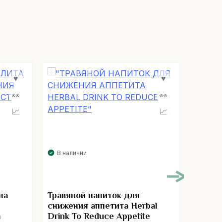
В нал
В наличии
Гарци
на
Травяной напиток для
похуде
снижения аппетита Herbal
m
Drink To Reduce Appetite