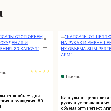
ы
личии
В наличии
4.67
лы стоп объем для
Капсулы от целлюлита 
ения и очищения. 80
руках и уменьшения их
л
объема Slim Perfect Ar