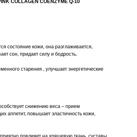
PINK
COLLAGEN
COENZYME
Q
-10
ся состояние кожи, она разглаживается,
ет сон, придает силу и бодрость.
менного старения , улучшает энергетические
особствует снижению веса – прием
х аппетит, повышает эластичность кожи,
приятно повлияет на хрящевую ткань, суставы,