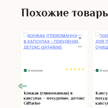
Похожие товар
В наличии
В на
5.00
Конжак (глюкоманнан) в
Капсу
капсулах – похудение, детокс
похуд
Giffarine
капсу
00
. 6