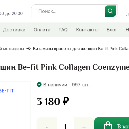
Search
:00 до 20:00
for:
Л
Доставка
Оплата
FAQ
Контакты
Блог
Н
ой медицины
Витамины красоты для женщин Be-fit Pink Coll
ин Be-fit Pink Collagen Coenzyme
В наличии - 997 шт.
3 180
₽
Количество
В к
товара