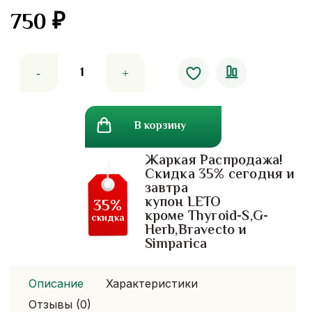
750
₽
Количество
товара
Витамины
для
В корзину
мозга
Himalaya
Жаркая Распродажа!
Mentat.
Скидка 35% сегодня и
60
завтра
табл.
купон LETO
35%
кроме Thyroid-S,G-
скидка
Herb,Bravecto и
Simparica
Описание
Характеристики
Отзывы (0)