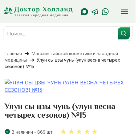
Перейти
к
содержанию
Search
for:
Главная
Магазин тайской косметики и народной
медицины
Улун сы цзы чунь (улун весна четырех
сезонов) №15
Улун сы цзы чунь (улун весна
четырех сезонов) №15
В наличии - 869 шт.