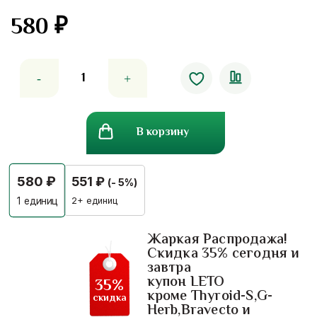
580
₽
5.00
out
of 5
Количество
товара
Улун
сы
В корзину
цзы
чунь
(улун
580
₽
551
₽
(- 5%)
весна
четырех
2+ единиц
1
единиц
сезонов)
№15
Жаркая Распродажа!
Скидка 35% сегодня и
завтра
купон LETO
35%
кроме Thyroid-S,G-
скидка
Herb,Bravecto и